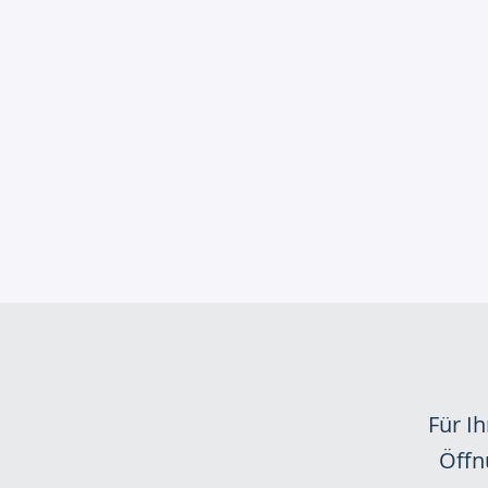
Für I
Öffn