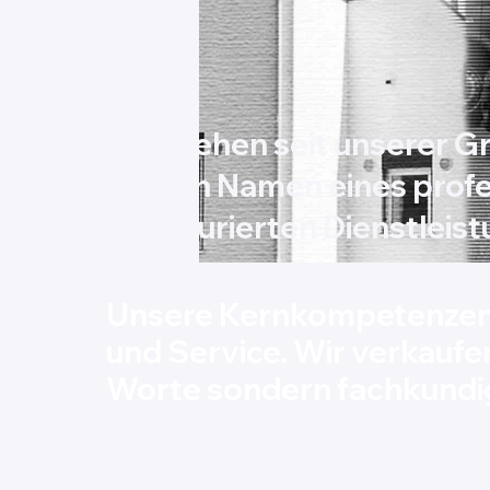
Wir stehen seit unserer 
für den Namen eines profe
strukturierten Dienstlei
Unsere Kernkompetenzen 
und Service. Wir verkaufe
Worte sondern fachkund