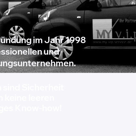
Gründung im Jahr 1998
ssionellen und
stungsunternehmen.
sind Sicherheit
n keine leeren
iges Know-how!