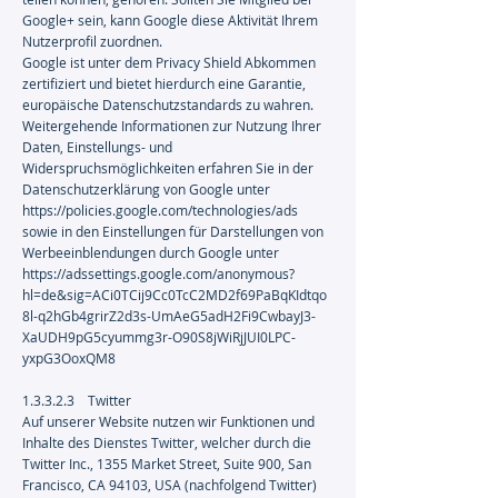
Google+ sein, kann Google diese Aktivität Ihrem
Nutzerprofil zuordnen.
Google ist unter dem Privacy Shield Abkommen
zertifiziert und bietet hierdurch eine Garantie,
europäische Datenschutzstandards zu wahren.
Weitergehende Informationen zur Nutzung Ihrer
Daten, Einstellungs- und
Widerspruchsmöglichkeiten erfahren Sie in der
Datenschutzerklärung von Google unter
https://policies.google.com/technologies/ads
sowie in den Einstellungen für Darstellungen von
Werbeeinblendungen durch Google unter
https://adssettings.google.com/anonymous?
hl=de&sig=ACi0TCij9Cc0TcC2MD2f69PaBqKIdtqo
8l-q2hGb4grirZ2d3s-UmAeG5adH2Fi9CwbayJ3-
XaUDH9pG5cyummg3r-O90S8jWiRjJUI0LPC-
yxpG3OoxQM8
1.3.3.2.3 Twitter
Auf unserer Website nutzen wir Funktionen und
Inhalte des Dienstes Twitter, welcher durch die
Twitter Inc., 1355 Market Street, Suite 900, San
Francisco, CA 94103, USA (nachfolgend Twitter)