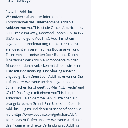
1.3.5 Sonstige
1.3.5.1 AddThis
Wir nutzen auf unserer Internetseite
Komponenten des Unternehmens AddThis.
Anbieter von AddThis ist die Oracle America, Inc.,
500 Oracle Parkway, Redwood Shores, CA 94065,
USA (nachfolgend AddThis). AddThis ist ein
sogenannter Bookmarking-Dienst. Der Dienst
ermöglicht ein vereinfachtes Bookmarken und
Teilen von Internetseiten über Buttons. Durch ein
Überfahren der AddThis-Komponente mit der
Maus oder durch Anklicken mit dieser wird eine
Liste mit Bookmarking- und Sharingservices
angezeigt. Den Dienst von AddThis erkennen Sie
auf unserer Webseite an den eingebundenen
Schaltflächen für „Tweet“, „E-Mail“, „LinkedIn“ und
„G+1“. Das Plugin mit einem AddThis-Logo
erkennen Sie an dem weißen Pluszeichen auf
orangefarbenen Grund. Eine Übersicht über die
AddThis Plugins und deren Aussehen finden Sie
hier:
https://www.addthis.com/get/share/de/.
Durch das Aufrufen unserer Webseite wird über
das Plugin eine direkte Verbindung zu AddThis